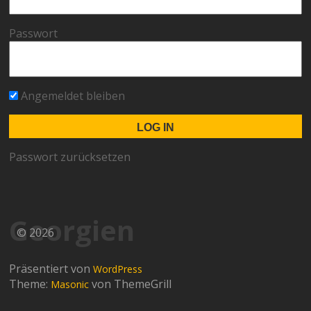
Passwort
Angemeldet bleiben
Passwort zurücksetzen
Georgien
© 2026
Präsentiert von
WordPress
Theme:
von ThemeGrill
Masonic